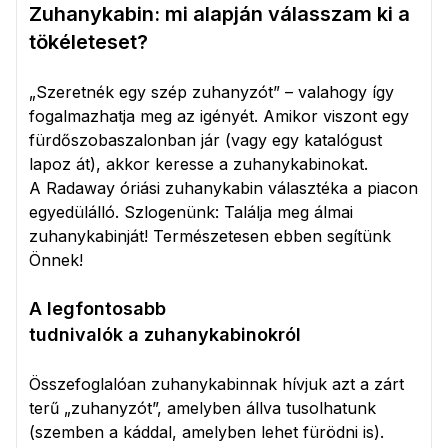
Zuhanykabin: mi alapján válasszam ki a
tökéleteset?
„Szeretnék egy szép zuhanyzót” – valahogy így
fogalmazhatja meg az igényét. Amikor viszont egy
fürdőszobaszalonban jár (vagy egy katalógust
lapoz át), akkor keresse a zuhanykabinokat.
A Radaway óriási zuhanykabin választéka a piacon
egyedülálló. Szlogenünk: Találja meg álmai
zuhanykabinját! Természetesen ebben segítünk
Önnek!
A legfontosabb
tudnivalók a zuhanykabinokról
Összefoglalóan zuhanykabinnak hívjuk azt a zárt
terű „zuhanyzót”, amelyben állva tusolhatunk
(szemben a káddal, amelyben lehet fürödni is).