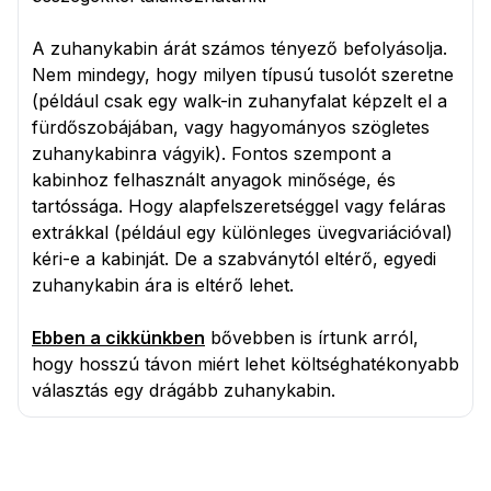
A zuhanykabin árát számos tényező befolyásolja.
Nem mindegy, hogy milyen típusú tusolót szeretne
(például csak egy walk-in zuhanyfalat képzelt el a
fürdőszobájában, vagy hagyományos szögletes
zuhanykabinra vágyik). Fontos szempont a
kabinhoz felhasznált anyagok minősége, és
tartóssága. Hogy alapfelszeretséggel vagy feláras
extrákkal (például egy különleges üvegvariációval)
kéri-e a kabinját. De a szabványtól eltérő, egyedi
zuhanykabin ára is eltérő lehet.
Ebben a cikkünkben
bővebben is írtunk arról,
hogy hosszú távon miért lehet költséghatékonyabb
választás egy drágább zuhanykabin.