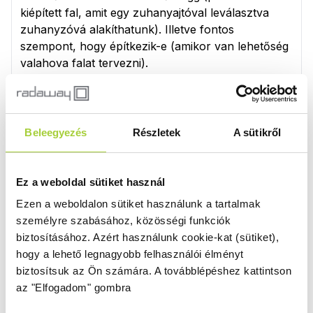
kiépített fal, amit egy zuhanyajtóval leválasztva
zuhanyzóvá alakíthatunk). Illetve fontos
szempont, hogy építkezik-e (amikor van lehetőség
valahova falat tervezni).
Az épített zuhanykabin fala tényleges fal, melyet
egy zuhanyajtóval leválasztunk. A klasszikus
zuhanyajtó plexiből vagy biztonsági üvegből
Beleegyezés
Részletek
A sütikről
készül. (Mi a biztonsági üveget preferáljuk, mert
minőségében, szépségében és
tisztántarthatóságában erősen felülmúlja a plexit.)
Ez a weboldal sütiket használ
Ezen a weboldalon sütiket használunk a tartalmak
„
Zuhanytálcás vagy tálca nélkül zuhanykabin
om
személyre szabásához, közösségi funkciók
legyen?
” – A különbség: tálca nélküli kabinoknál a
biztosításához.
Azért használunk cookie-kat (sütiket),
zuhanyzó alja a fürdőszoba burkolata. Ez is jó
hogy a lehető legnagyobb felhasználói élményt
megoldás, ha a fürdő kialakításakor gondoltak a
biztosítsuk az Ön számára.
A továbblépéshez kattintson
vízelvezetésre és a burkolat kellemes a talpnak
az "Elfogadom" gombra
még vizesen is.