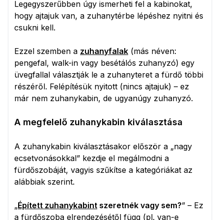
Legegyszerűbben úgy ismerheti fel a kabinokat,
hogy ajtajuk van, a zuhanytérbe lépéshez nyitni és
csukni kell.
Ezzel szemben a
zuhanyfalak
(más néven:
pengefal, walk-in vagy besétálós zuhanyzó) egy
üvegfallal választják le a zuhanyteret a fürdő többi
részéről. Felépítésük nyitott (nincs ajtajuk) – ez
már nem zuhanykabin, de ugyanúgy zuhanyzó.
A megfelelő zuhanykabin kiválasztása
A zuhanykabin kiválasztásakor először a „nagy
ecsetvonásokkal” kezdje el megálmodni a
fürdőszobáját, vagyis szűkítse a kategóriákat az
alábbiak szerint.
„
Épített zuhanykabint
szeretnék vagy sem?
” – Ez
a fürdőszoba elrendezésétől függ (pl. van-e