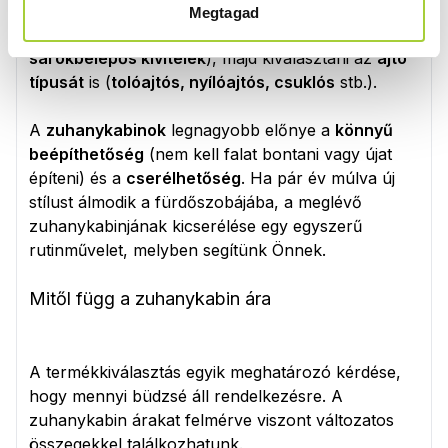
érdemes szétnézni a különböző
formavilág
ú
Megtagad
modellek között (
szögletes
,
íves
, aszimmetrikus,
sarokbelépős kivitelek
), majd kiválasztani az
ajtó
típusát
is (
tolóajtós, nyílóajtós, csuklós
stb.).
A
zuhanykabinok
legnagyobb előnye a
könnyű
beépíthetőség
(nem kell falat bontani vagy újat
építeni) és a
cserélhetőség
. Ha pár év múlva új
stílust álmodik a fürdőszobájába, a meglévő
zuhanykabinjának kicserélése egy egyszerű
rutinművelet, melyben segítünk Önnek.
Mitől függ a zuhanykabin ára
A termékkiválasztás egyik meghatározó kérdése,
hogy mennyi büdzsé áll rendelkezésre. A
zuhanykabin árakat felmérve viszont változatos
összegekkel találkozhatunk.