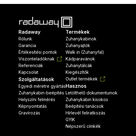
Radaway
Termékek
Rólunk
Zuhanykabinok
Garancia
Zuhanyajtók
Értékesítési pontok
Walk in (Zuhanyfal)
Viszonteladóknak
Kádparavánok
Referenciák
Zuhanytálcák
Kapcsolat
Kiegészítők
Szolgáltatások
Outlet termékek
Hasznos
Egyedi méretre gyártás
Zuhanykabin-beépítés
Letölthető dokumentumok
Helyszíni felmérés
Zuhanykabin kisokos
Képnyomtatás
Beépítési tanácsok
Gravírozás
Hírlevél feliratkozás
GYIK
Népszerű címkék